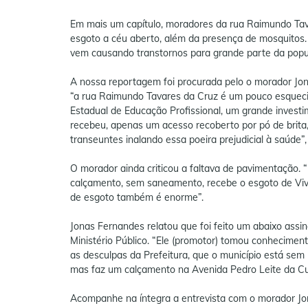
Em mais um capítulo, moradores da rua Raimundo Tav
esgoto a céu aberto, além da presença de mosquitos.
vem causando transtornos para grande parte da popu
A nossa reportagem foi procurada pelo o morador Jo
“a rua Raimundo Tavares da Cruz é um pouco esquecid
Estadual de Educação Profissional, um grande invest
recebeu, apenas um acesso recoberto por pó de brit
transeuntes inalando essa poeira prejudicial à saúde”,
O morador ainda criticou a faltava de pavimentação.
calçamento, sem saneamento, recebe o esgoto de Viv
de esgoto também é enorme”.
Jonas Fernandes relatou que foi feito um abaixo assi
Ministério Público. “Ele (promotor) tomou conheciment
as desculpas da Prefeitura, que o município está sem 
mas faz um calçamento na Avenida Pedro Leite da Cunh
Acompanhe na íntegra a entrevista com o morador Jo