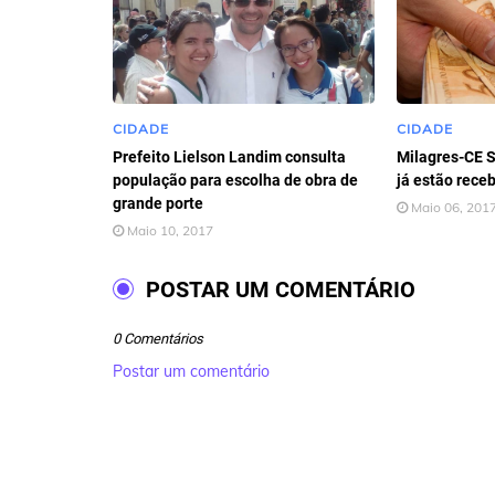
CIDADE
CIDADE
Prefeito Lielson Landim consulta
Milagres-CE S
população para escolha de obra de
já estão rece
grande porte
Maio 06, 201
Maio 10, 2017
POSTAR UM COMENTÁRIO
0 Comentários
Postar um comentário