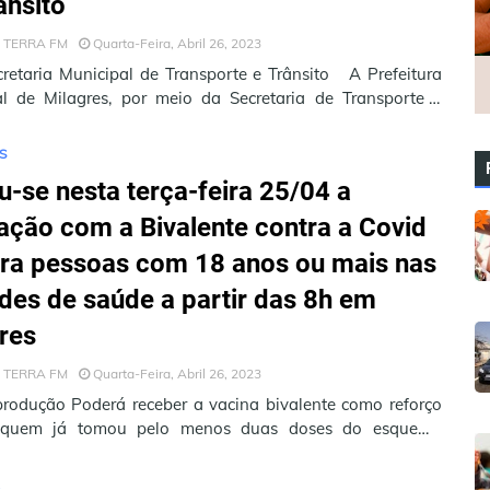
ânsito
 TERRA FM
Quarta-Feira, Abril 26, 2023
cretaria Municipal de Transporte e Trânsito A Prefeitura
l de Milagres, por meio da Secretaria de Transporte e
 e Departame…
S
ou-se nesta terça-feira 25/04 a
ação com a Bivalente contra a Covid
ra pessoas com 18 anos ou mais nas
des de saúde a partir das 8h em
res
 TERRA FM
Quarta-Feira, Abril 26, 2023
rodução Poderá receber a vacina bivalente como reforço
 quem já tomou pelo menos duas doses do esquema
primário, sendo que a úl…
A