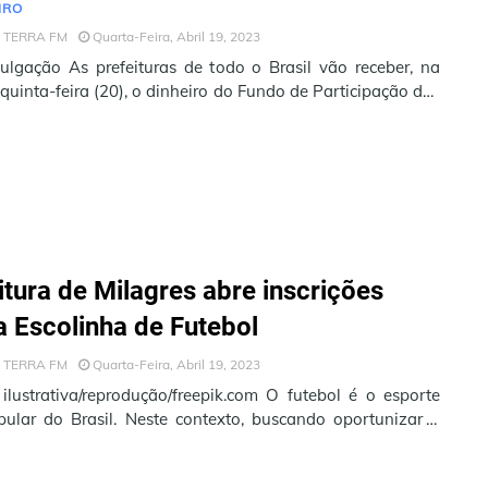
IRO
 TERRA FM
Quarta-Feira, Abril 19, 2023
ulgação As prefeituras de todo o Brasil vão receber, na
quinta-feira (20), o dinheiro do Fundo de Participação dos
os (FPM) r…
itura de Milagres abre inscrições
a Escolinha de Futebol
 TERRA FM
Quarta-Feira, Abril 19, 2023
lustrativa/reprodução/freepik.com O futebol é o esporte
ular do Brasil. Neste contexto, buscando oportunizar a
pela populaç…