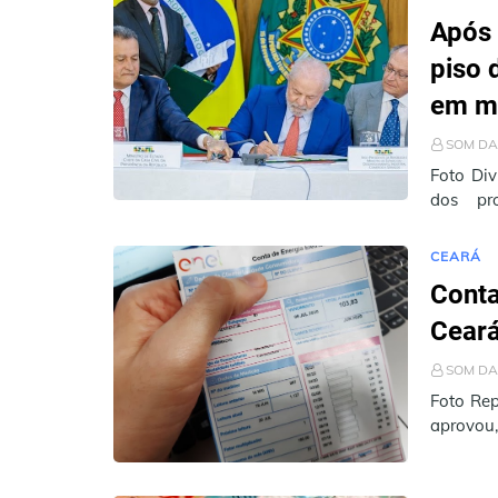
Após 
piso 
em m
SOM DA
Foto Div
dos pro
acompan
CEARÁ
Conta
Cear
SOM DA
Foto Rep
aprovou, 
aumento