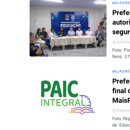
MILAGRE
Prefe
autor
segur
SOM DA
Foto: Pr
feira, 1
prefeito,
MILAGRE
Prefe
final
Mais
SOM DA
Foto Rep
de Educa