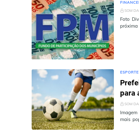
FINANCE
SOM DA
Foto Div
próxima 
Municípi
ESPORTE
Prefe
para 
SOM DA
Imagem i
mais pop
prática 