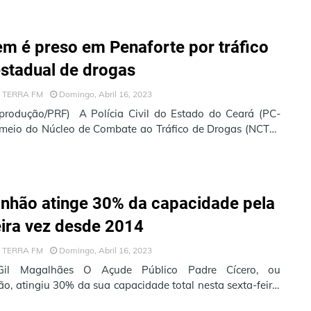
Edital N…
 é preso em Penaforte por tráfico
estadual de drogas
 TERRA FM
Domingo, Abril 16, 2023
eprodução/PRF) A Polícia Civil do Estado do Ceará (PC-
 meio do Núcleo de Combate ao Tráfico de Drogas (NCTD)
, prendeu, na …
nhão atinge 30% da capacidade pela
ira vez desde 2014
 TERRA FM
Domingo, Abril 16, 2023
Gil Magalhães O Açude Público Padre Cícero, ou
o, atingiu 30% da sua capacidade total nesta sexta-feira,
ril de 2023. Este é …