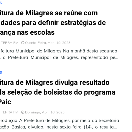
S
itura de Milagres se reúne com
idades para definir estratégias de
ança nas escolas
 TERRA FM
Quarta-Feira, Abril 19, 2023
efeitura Municipal de Milagres Na manhã desta segunda-
7, a Prefeitura Municipal de Milagres, representada pelo
 Cícero Fig…
S
itura de Milagres divulga resultado
 da seleção de bolsistas do programa
Paic
 TERRA FM
Domingo, Abril 16, 2023
rodução A Prefeitura de Milagres, por meio da Secretaria
ção Básica, divulga, nesta sexta-feira (14), o resultado