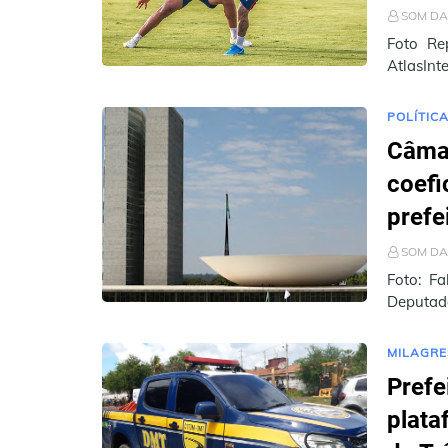
SOM DA
Foto Re
AtlasInt
como a m
POLÍTIC
Câmar
coefi
prefe
SOM DA
Foto: F
Deputado
transiçã
MILAGRE
Prefe
plata