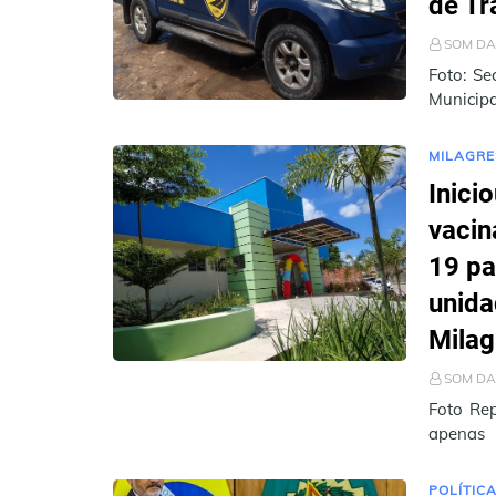
de Tr
SOM DA
Foto: Se
Municipa
Trânsito
MILAGRE
Inici
vacin
19 pa
unida
Milag
SOM DA
Foto Rep
apenas
vacinal 
POLÍTIC