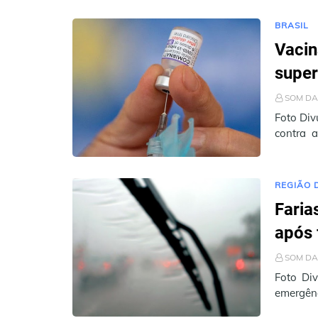
BRASIL
Vacin
super
SOM DA
Foto Div
contra a
sábado (
REGIÃO 
Faria
após 
SOM DA
Foto Div
emergênc
último f