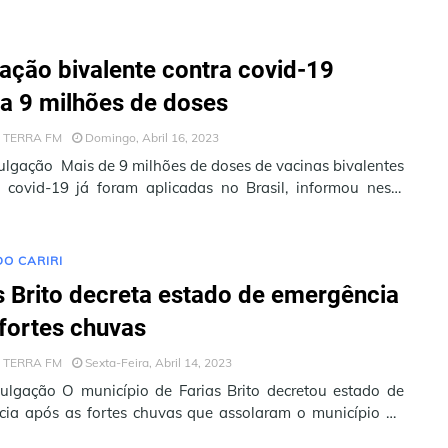
ação bivalente contra covid-19
a 9 milhões de doses
 TERRA FM
Domingo, Abril 16, 2023
ulgação Mais de 9 milhões de doses de vacinas bivalentes
 covid-19 já foram aplicadas no Brasil, informou neste
15) o Minist…
DO CARIRI
s Brito decreta estado de emergência
fortes chuvas
 TERRA FM
Sexta-Feira, Abril 14, 2023
ulgação O município de Farias Brito decretou estado de
ia após as fortes chuvas que assolaram o município no
im de semana, …