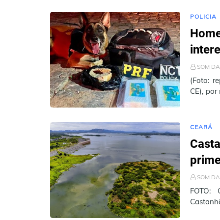
final do 
POLICIA
Homem
inter
SOM DA
(Foto: r
CE), por
do Cariri
CEARÁ
Casta
prime
SOM DA
FOTO: 
Castanhã
14 de ab