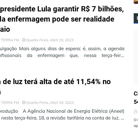
presidente Lula garantir R$ 7 bilhões,
da enfermagem pode ser realidade
aio
 TERRA FM
Quarta-Feira, Abril 19, 2023
ulgação Mais alguns dias de espera: é, assim, a agenda
fissionais da enfermagem que, nessa terça-feira,
haram debate na Câmar…
 de luz terá alta de até 11,54% no
Ú
á
C
5
 TERRA FM
Quarta-Feira, Abril 19, 2023
rodução A Agência Nacional de Energia Elétrica (Aneel)
nesta terça-feira, 18, a revisão tarifária na conta de luz. O
O 
 será …
ap