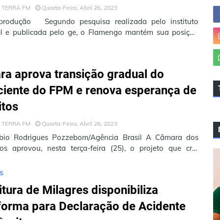
 TERRA FM
Quarta-Feira, Abril 26, 2023
produção Segundo pesquisa realizada pelo instituto
el e publicada pelo ge, o Flamengo mantém sua posição
aior torcida do Bra…
A
a aprova transição gradual do
ciente do FPM e renova esperança de
itos
 TERRA FM
Quarta-Feira, Abril 26, 2023
abio Rodrigues Pozzebom/Agência Brasil A Câmara dos
s aprovou, nesta terça-feira (25), o projeto que cria
o gradual de 10 an…
S
itura de Milagres disponibiliza
forma para Declaração de Acidente