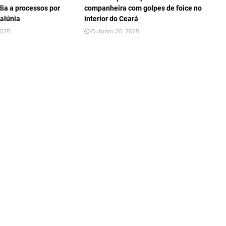
ia a processos por
companheira com golpes de foice no
alúnia
interior do Ceará
2025
Outubro 20, 2025