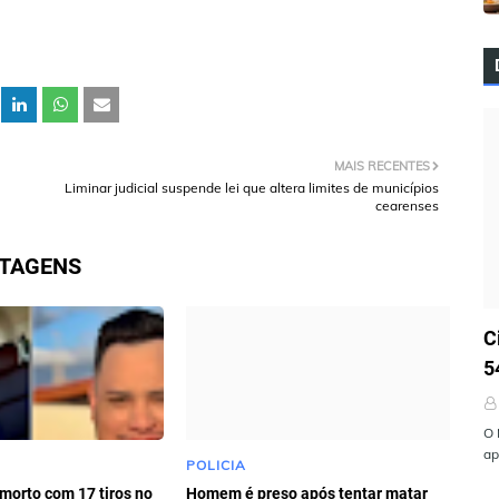
MAIS RECENTES
Liminar judicial suspende lei que altera limites de municípios
cearenses
STAGENS
Ú
C
5
O 
ap
POLICIA
 morto com 17 tiros no
Homem é preso após tentar matar