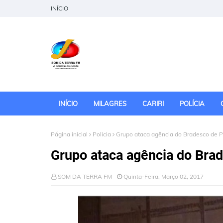
INÍCIO
INÍCIO
MILAGRES
CARIRI
POLÍCIA
Página inicial
Policia
Grupo ataca agência do Bradesco de 
Grupo ataca agência do Bra
SOM DA TERRA FM
Quinta-Feira, Março 02, 2017