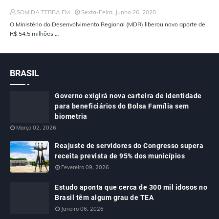
SOM DA TERRA FM
Sexta-Feira, Junho 26, 2020
O Ministério do Desenvolvimento Regional (MDR) liberou novo aporte de
R$ 54,5 milhões …
BRASIL
Governo exigirá nova carteira de identidade
para beneficiários do Bolsa Família sem
biometria
Março 02, 2026
Reajuste de servidores do Congresso supera
receita prevista de 95% dos municípios
Fevereiro 09, 2026
Estudo aponta que cerca de 300 mil idosos no
Brasil têm algum grau de TEA
Janeiro 06, 2026