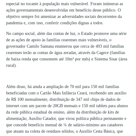
especial no tocante à população mais vulnerável. Foram inúmeras as
ações governamentais desenvolvidas em benefício desse público. O
objetivo sempre foi amenizar as adversidades sociais decorrentes da
pandemia e, com isso, conferir condições dignas a todos.
No campo social, além das contas de luz, o Estado promove uma série
de as ações de apoio às famílias cearenses mais vulneráveis, o
governador Camilo Santana enumerou que cerca de 493 mil famílias
cearenses terão as contas de água zeradas, através da Cagece (famílias
de baixa renda que consomem até 10m³ por mês) e Sistema Sisar (área
rural).
Além disso, há ainda a ampliação de 70 mil para 150 mil famílias
beneficiadas com o Cartão Mais Infância Ceará, recebendo um auxílio
de R$ 100 mensalmente; distribuição de 347 mil chips de dados de
internet com um pacote de 20GB mensais e 150 mil tablets para alunos
da rede pública estadual de ensino, além da distribuição de kits de
alimentação; Auxílio Catador, que virou política pública permanente e
que concede benefício mensal de ¼ de salário-mínimo aos catadores
que atuam na coleta de resíduos sólidos; o Auxílio Cesta Básica, que