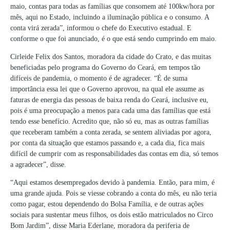
maio, contas para todas as famílias que consomem até 100kw/hora por
mês, aqui no Estado, incluindo a iluminação pública e o consumo. A
conta virá zerada”, informou o chefe do Executivo estadual. E
conforme o que foi anunciado, é o que está sendo cumprindo em maio.
Cirleide Felix dos Santos, moradora da cidade do Crato, e das muitas
beneficiadas pelo programa do Governo do Ceará, em tempos tão
difíceis de pandemia, o momento é de agradecer. “É de suma
importância essa lei que o Governo aprovou, na qual ele assume as
faturas de energia das pessoas de baixa renda do Ceará, inclusive eu,
pois é uma preocupação a menos para cada uma das famílias que está
tendo esse benefício. Acredito que, não só eu, mas as outras famílias
que receberam também a conta zerada, se sentem aliviadas por agora,
por conta da situação que estamos passando e, a cada dia, fica mais
difícil de cumprir com as responsabilidades das contas em dia, só temos
a agradecer”, disse.
“Aqui estamos desempregados devido à pandemia. Então, para mim, é
uma grande ajuda. Pois se viesse cobrando a conta do mês, eu não teria
como pagar, estou dependendo do Bolsa Família, e de outras ações
sociais para sustentar meus filhos, os dois estão matriculados no Circo
Bom Jardim”, disse Maria Ederlane, moradora da periferia de