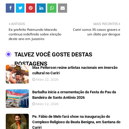
ANTIGOS
MAIS RECENTES
Ex-prefeito Raimundo Macedo
Cariri soma 35 casos graves e
continua indefinido sobre eleição
um óbito por dengue
deste ano em Juazeiro
TALVEZ VOCÊ GOSTE DESTAS
POSTAGENS
Max Petterson reúne artistas nacionais em imersão
cultural no Cariri
Maio 22, 2026
Barbalha inicia a ornamentação da Festa do Pau da
Bandeira de Santo Antônio 2026
Maio 12, 2026
Pe. Fábio de Melo fará show na inauguração do
Complexo Religioso da Beata Benigna, em Santana do
Cariri