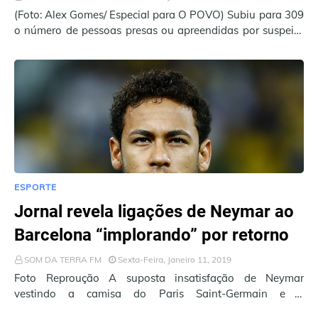
(Foto: Alex Gomes/ Especial para O POVO) Subiu para 309
o número de pessoas presas ou apreendidas por suspeita
de envolvimento na onda de ataq…
ESPORTE
Jornal revela ligações de Neymar ao
Barcelona “implorando” por retorno
SOM DA TERRA FM
Sexta-Feira, Janeiro 11, 2019
Foto Reproução A suposta insatisfação de Neymar
vestindo a camisa do Paris Saint-Germain e a
possibilidade de retorno do craque ao Barcelona v…