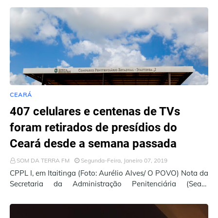
CEARÁ
407 celulares e centenas de TVs
foram retirados de presídios do
Ceará desde a semana passada
SOM DA TERRA FM
Segunda-Feira, Janeiro 07, 2019
CPPL I, em Itaitinga (Foto: Aurélio Alves/ O POVO) Nota da
Secretaria da Administração Penitenciária (Seap)
divulgada na tarde deste doming…