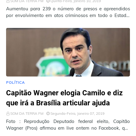
SOM DA TERRA FM
Quinta-Feira, Janeiro 10, 2019
Aumentou para 239 o número de presos e apreendidos
por envolvimento em atos criminosos em todo o Estado.
Só nesta quarta-feira (09), entre 9h e 1…
POLÍTICA
Capitão Wagner elogia Camilo e diz
que irá a Brasília articular ajuda
SOM DA TERRA FM
Segunda-Feira, Janeiro 07, 2019
Foto : Reprodução Deputado federal eleito, Capitão
Wagner (Pros) afirmou em live ontem no Facebook, que
viaja a Brasília amanhã em busca de aju…