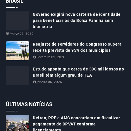
BRASIL
Governo exigirá nova carteira de identidade
para beneficiários do Bolsa Família sem
biometria
Março 02, 2026
Reajuste de servidores do Congresso supera
receita prevista de 95% dos municípios
Fevereiro 09, 2026
Estudo aponta que cerca de 300 mil idosos no
Brasil têm algum grau de TEA
Janeiro 06, 2026
ÚLTIMAS NOTÍCIAS
Detran, PRF e AMC concordam em fiscalizar
pagamento do DPVAT conforme
licenciamento