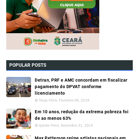
POPULAR POSTS
Detran, PRF e AMC concordam em fiscalizar
pagamento do DPVAT conforme
licenciamento
Terça-Feira, Fevereiro 06, 2018
Em 10 anos, redução da extrema pobreza foi
de ao menos 63%
Quinta-Feira, Dezembro 31, 2015
Max Petterson reúne artistas nacionais em