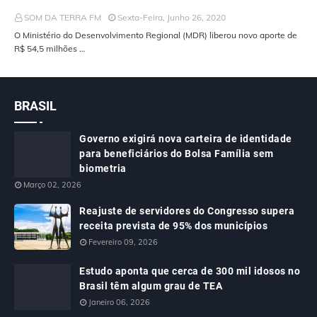
SOM DA TERRA FM
Sexta-Feira, Junho 26, 2020
O Ministério do Desenvolvimento Regional (MDR) liberou novo aporte de
R$ 54,5 milhões …
BRASIL
Governo exigirá nova carteira de identidade
para beneficiários do Bolsa Família sem
biometria
Março 02, 2026
Reajuste de servidores do Congresso supera
receita prevista de 95% dos municípios
Fevereiro 09, 2026
Estudo aponta que cerca de 300 mil idosos no
Brasil têm algum grau de TEA
Janeiro 06, 2026