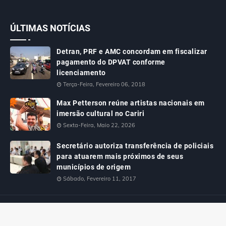
ÚLTIMAS NOTÍCIAS
Detran, PRF e AMC concordam em fiscalizar
pagamento do DPVAT conforme
licenciamento
Terça-Feira, Fevereiro 06, 2018
Max Petterson reúne artistas nacionais em
imersão cultural no Cariri
Sexta-Feira, Maio 22, 2026
Secretário autoriza transferência de policiais
para atuarem mais próximos de seus
municípios de origem
Sábado, Fevereiro 11, 2017
Designed with
by
Way2Themes
| Distributed By
Gooyaabi Templates