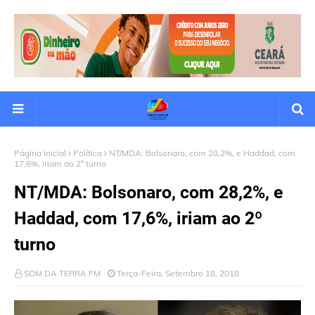
Página inicial
Política
NT/MDA: Bolsonaro, com 28,2%, e Haddad, com
17,6%, iriam ao 2º turno
NT/MDA: Bolsonaro, com 28,2%, e
Haddad, com 17,6%, iriam ao 2º
turno
SOM DA TERRA FM
Terça-Feira, Setembro 18, 2018