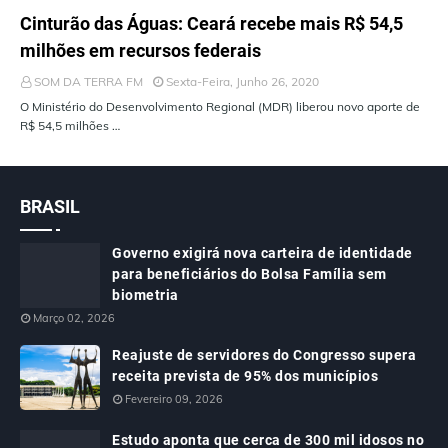
ÚLTIMAS NOTÍCIAS
Cinturão das Águas: Ceará recebe mais R$ 54,5
milhões em recursos federais
SOM DA TERRA FM
Sexta-Feira, Junho 26, 2020
O Ministério do Desenvolvimento Regional (MDR) liberou novo aporte de
R$ 54,5 milhões …
BRASIL
Governo exigirá nova carteira de identidade
para beneficiários do Bolsa Família sem
biometria
Março 02, 2026
Reajuste de servidores do Congresso supera
receita prevista de 95% dos municípios
Fevereiro 09, 2026
Estudo aponta que cerca de 300 mil idosos no