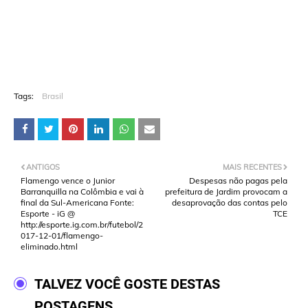
Tags:
Brasil
ANTIGOS
MAIS RECENTES
Flamengo vence o Junior
Despesas não pagas pela
Barranquilla na Colômbia e vai à
prefeitura de Jardim provocam a
final da Sul-Americana Fonte:
desaprovação das contas pelo
Esporte - iG @
TCE
http://esporte.ig.com.br/futebol/2
017-12-01/flamengo-
eliminado.html
TALVEZ VOCÊ GOSTE DESTAS
POSTAGENS