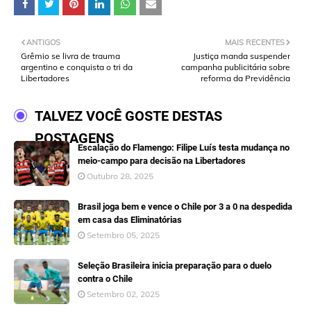
ANTIGOS
MAIS RECENTES
Grêmio se livra de trauma
Justiça manda suspender
argentino e conquista o tri da
campanha publicitária sobre
Libertadores
reforma da Previdência
TALVEZ VOCÊ GOSTE DESTAS
POSTAGENS
Escalação do Flamengo: Filipe Luís testa mudança no
meio-campo para decisão na Libertadores
Outubro 28, 2025
Brasil joga bem e vence o Chile por 3 a 0 na despedida
em casa das Eliminatórias
Setembro 05, 2025
Seleção Brasileira inicia preparação para o duelo
contra o Chile
Setembro 02, 2025