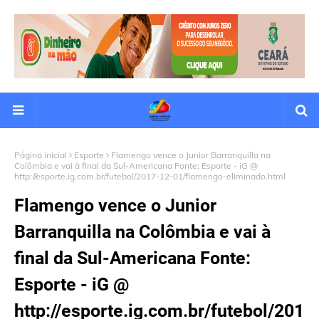
Página inicial
Esporte
Flamengo vence o Junior Barranquilla na
Colômbia e vai à final da Sul-Americana Fonte: Esporte - iG @
http://esporte.ig.com.br/futebol/2017-12-01/flamengo-eliminado.html
Flamengo vence o Junior
Barranquilla na Colômbia e vai à
final da Sul-Americana Fonte:
Esporte - iG @
http://esporte.ig.com.br/futebol/201