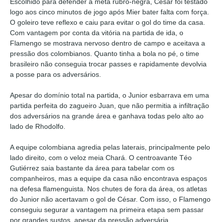
Escolhido para defender a meta rubro-negra, César foi testado
logo aos cinco minutos de jogo após Mier bater falta com força.
O goleiro teve reflexo e caiu para evitar o gol do time da casa.
Com vantagem por conta da vitória na partida de ida, o
Flamengo se mostrava nervoso dentro de campo e aceitava a
pressão dos colombianos. Quanto tinha a bola no pé, o time
brasileiro não conseguia trocar passes e rapidamente devolvia
a posse para os adversários.
Apesar do domínio total na partida, o Junior esbarrava em uma
partida perfeita do zagueiro Juan, que não permitia a infiltração
dos adversários na grande área e ganhava todas pelo alto ao
lado de Rhodolfo.
A equipe colombiana agredia pelas laterais, principalmente pelo
lado direito, com o veloz meia Chará. O centroavante Téo
Gutiérrez saia bastante da área para tabelar com os
companheiros, mas a equipe da casa não encontrava espaços
na defesa flamenguista. Nos chutes de fora da área, os atletas
do Junior não acertavam o gol de César. Com isso, o Flamengo
conseguiu segurar a vantagem na primeira etapa sem passar
por grandes sustos, apesar da pressão adversária.