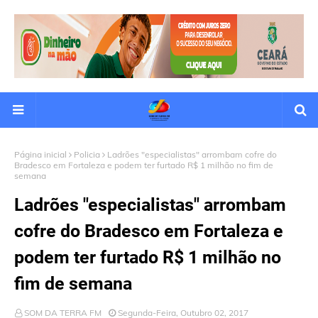
Página inicial
Policia
Ladrões "especialistas" arrombam cofre do
Bradesco em Fortaleza e podem ter furtado R$ 1 milhão no fim de
semana
Ladrões "especialistas" arrombam
cofre do Bradesco em Fortaleza e
podem ter furtado R$ 1 milhão no
fim de semana
SOM DA TERRA FM
Segunda-Feira, Outubro 02, 2017