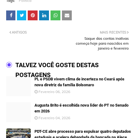
Tags:
Política
ANTIGOS
MAIS RECENTES
Saque das contas inativas
começa hoje para nascidos em
janeiro e fevereiro
TALVEZ VOCÊ GOSTE DESTAS
POSTAGENS
PL e PSDB vivem clima de incerteza no Ceará após
nova diretriz da família Bolsonaro
Fevereiro 06, 2026
Augusta Brito é escolhida nova líder do PT no Senado
em 2026
Fevereiro 04, 2026
PDT-CE abre processo para expulsar quatro deputados
estaduais e acelera debandada da bancada na Alece