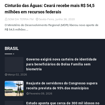
ÚLTIMAS NOTÍCIAS
Cinturão das Águas: Ceará recebe mais R$ 54,5
milhões em recursos federais
SOM DA TERRA FM
Sexta-Feira, Junho 26, 2020
O Ministério do Desenvolvimento Regional (MDR) liberou novo aporte de
R$ 54,5 milhões …
BRASIL
Governo exigirá nova carteira de identidade
para beneficiários do Bolsa Família sem
biometria
Março 02, 2026
Reajuste de servidores do Congresso supera
receita prevista de 95% dos municípios
Fevereiro 09, 2026
Estudo aponta que cerca de 300 mil idosos no