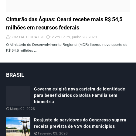
ÚLTIMAS NOTÍCIAS
Cinturão das Águas: Ceará recebe mais R$ 54,5
milhões em recursos federais
SOM DA TERRA FM
Sexta-Feira, Junho 26, 2020
O Ministério do Desenvolvimento Regional (MDR) liberou novo aporte de
R$ 54,5 milhões …
BRASIL
Governo exigirá nova carteira de identidade
para beneficiários do Bolsa Família sem
biometria
Março 02, 2026
Reajuste de servidores do Congresso supera
receita prevista de 95% dos municípios
Fevereiro 09, 2026