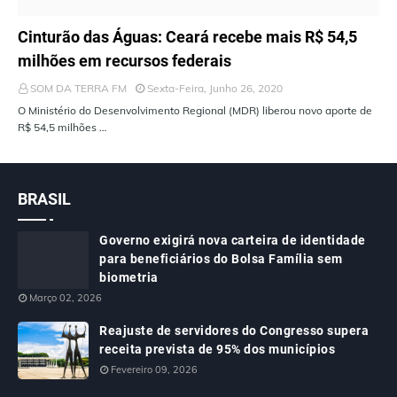
ÚLTIMAS NOTÍCIAS
Cinturão das Águas: Ceará recebe mais R$ 54,5
milhões em recursos federais
SOM DA TERRA FM
Sexta-Feira, Junho 26, 2020
O Ministério do Desenvolvimento Regional (MDR) liberou novo aporte de
R$ 54,5 milhões …
BRASIL
Governo exigirá nova carteira de identidade
para beneficiários do Bolsa Família sem
biometria
Março 02, 2026
Reajuste de servidores do Congresso supera
receita prevista de 95% dos municípios
Fevereiro 09, 2026