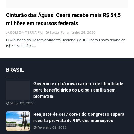
ÚLTIMAS NOTÍCIAS
Cinturão das Águas: Ceará recebe mais R$ 54,5
milhões em recursos federais
SOM DA TERRA FM
Sexta-Feira, Junho 26, 2020
O Ministério do Desenvolvimento Regional (MDR) liberou novo aporte de
R$ 54,5 milhões …
BRASIL
Governo exigirá nova carteira de identidade
para beneficiários do Bolsa Família sem
biometria
Março 02, 2026
Reajuste de servidores do Congresso supera
receita prevista de 95% dos municípios
Fevereiro 09, 2026