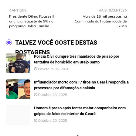
ANTIGOS
MAIS RECENTES
Presidente Dilma Rousseff
Mais de 15 mil pessoas na
anuncia reajuste de 9% no
Caminhada da Fraternidade de
programa Bolsa Família
2016
TALVEZ VOCÊ GOSTE DESTAS
POSTAGENS
Polícia Civil cumpre três mandados de prisão por
tentativa de homicídio em Brejo Santo
Fevereiro 06, 2026
Influenciador morto com 17 tiros no Ceará respondia a
processos por difamação e calúnia
Outubro 28, 2025
Homem é preso após tentar matar companheira com
golpes de foice no interior do Ceará
Outubro 20, 2025