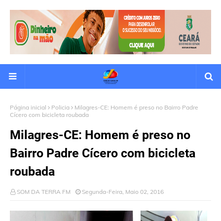
Página inicial
Policia
Milagres-CE: Homem é preso no Bairro Padre
Cícero com bicicleta roubada
Milagres-CE: Homem é preso no
Bairro Padre Cícero com bicicleta
roubada
SOM DA TERRA FM
Segunda-Feira, Maio 02, 2016