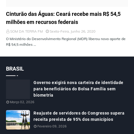
ÚLTIMAS NOTÍCIAS
Cinturão das Águas: Ceará recebe mais R$ 54,5
milhões em recursos federais
SOM DA TERRA FM
Sexta-Feira, Junho 26, 2020
O Ministério do Desenvolvimento Regional (MDR) liberou novo aporte de
R$ 54,5 milhões …
BRASIL
Governo exigirá nova carteira de identidade
para beneficiários do Bolsa Família sem
biometria
Março 02, 2026
Reajuste de servidores do Congresso supera
receita prevista de 95% dos municípios
Fevereiro 09, 2026