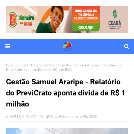
Página inicial
Região do Cariri
Gestão Samuel Araripe - Relatório do
PreviCrato aponta dívida de R$ 1 milhão
Gestão Samuel Araripe - Relatório
do PreviCrato aponta dívida de R$ 1
milhão
SOM DA TERRA FM
Terça-Feira, Janeiro 05, 2016