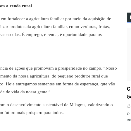
om a renda rural
m fortalecer a agricultura familiar por meio da aquisição de
izar produtos da agricultura familiar, como verduras, frutas,
sas escolas. É emprego, é renda, é oportunidade para os
ância de ações que promovam a prosperidade no campo. “Nosso
imento da nossa agricultura, do pequeno produtor rural que
ico. Hoje entregamos sementes em forma de esperança, que vão
Ú
C
ade de vida da nossa gente.”
5
om o desenvolvimento sustentável de Milagres, valorizando o
um futuro mais próspero para todos.
O 
ap