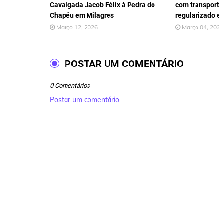
Cavalgada Jacob Félix à Pedra do
com transport
Chapéu em Milagres
regularizado 
Março 12, 2026
Março 04, 20
POSTAR UM COMENTÁRIO
0 Comentários
Postar um comentário