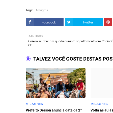
Tags:
Milagres
Facebook
Twitter
ANTIGOS
Caixão se abre em queda durante sepultamento em Canindé
CE
TALVEZ VOCÊ GOSTE DESTAS PO
MILAGRES
MILAGRES
Prefeito Derson anuncia data da 2ª
Volta às aula