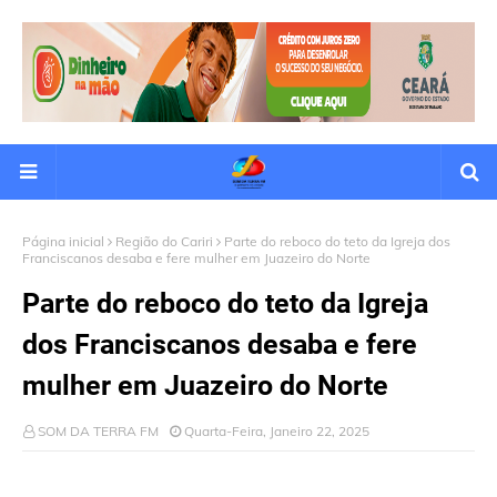
Página inicial
Região do Cariri
Parte do reboco do teto da Igreja dos
Franciscanos desaba e fere mulher em Juazeiro do Norte
Parte do reboco do teto da Igreja
dos Franciscanos desaba e fere
mulher em Juazeiro do Norte
SOM DA TERRA FM
Quarta-Feira, Janeiro 22, 2025