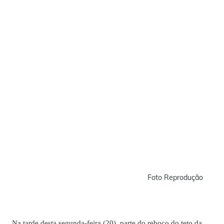
Foto Reprodução
Na tarde desta segunda-feira (20), parte do reboco do teto da