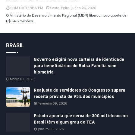
SOM DA TERRA FM
Sexta-Feira, Junho 26, 2020
O Ministério do Desenvolvimento Regional (MDR) liberou novo aporte de
R$ 54,5 milhões …
BRASIL
Governo exigirá nova carteira de identidade
para beneficiários do Bolsa Família sem
biometria
Março 02, 2026
Reajuste de servidores do Congresso supera
receita prevista de 95% dos municípios
Fevereiro 09, 2026
Estudo aponta que cerca de 300 mil idosos no
Brasil têm algum grau de TEA
Janeiro 06, 2026