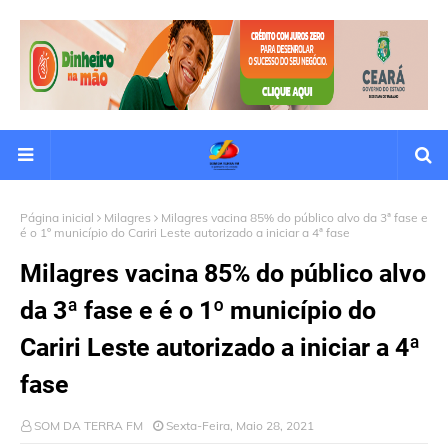
Página inicial
Milagres
Milagres vacina 85% do público alvo da 3ª fase e
é o 1º município do Cariri Leste autorizado a iniciar a 4ª fase
Milagres vacina 85% do público alvo
da 3ª fase e é o 1º município do
Cariri Leste autorizado a iniciar a 4ª
fase
SOM DA TERRA FM
Sexta-Feira, Maio 28, 2021