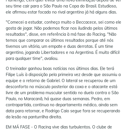
Flamengo, Ceni quer evitar uma nova eliminação depois de ver
seu time cair para o São Paulo na Copa do Brasil. Estudioso,
ele afirmou estar focado no rival argentino já há alguns dias.
"Comecei a estudar, conheço muito o Beccacece, sei como ele
gosta de jogar. Não podemos ficar nos iludindo pelos últimos
resultados", disse, em referência à má fase do Racing. "Não
temos que comparar os últimos resultados porque até nós
tivemos um vitória, um empate e duas derrotas. É um time
argentino, jogando Libertadores e na Argentina. É muito difícil
para qualquer time", avaliou.
O treinador ganhou boas notícias nos últimos dias. Ele terá
Filipe Luís à disposição pela primeira vez desde que assumiu a
equipe e o retorno de Gabriel. O lateral se recuperou de um
desconforto no músculo posterior da coxa e o atacante está
livre de um problema muscular sentido no duelo contra o São
Paulo, no Maracanã, há quase duas semanas. Pedro, em
contrapartida, continua no departamento médico, ainda sem
data para retornar, e Rodrigo Caio segue fora se recuperando
da lesão na panturrilha direita.
EM MÁ FASE - O Racing vive dias turbulentos. O clube de