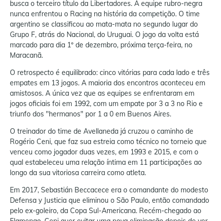
busca o terceiro título da Libertadores. A equipe rubro-negra
nunca enfrentou o Racing na história da competição. O time
argentino se classificou ao mata-mata no segundo lugar do
Grupo F, atrás do Nacional, do Uruguai. O jogo da volta está
marcado para dia 1º de dezembro, próxima terça-feira, no
Maracanã.
O retrospecto é equilibrado: cinco vitórias para cada lado e três
empates em 13 jogos. A maioria dos encontros aconteceu em
amistosos. A única vez que as equipes se enfrentaram em
jogos oficiais foi em 1992, com um empate por 3 a 3 no Rio e
triunfo dos "hermanos" por 1 a 0 em Buenos Aires.
O treinador do time de Avellaneda já cruzou o caminho de
Rogério Ceni, que faz sua estreia como técnico no torneio que
venceu como jogador duas vezes, em 1993 e 2015, e com o
qual estabeleceu uma relação íntima em 11 participações ao
longo da sua vitoriosa carreira como atleta.
Em 2017, Sebastián Beccacece era o comandante do modesto
Defensa y Justicia que eliminou o São Paulo, então comandado
pelo ex-goleiro, da Copa Sul-Americana. Recém-chegado ao