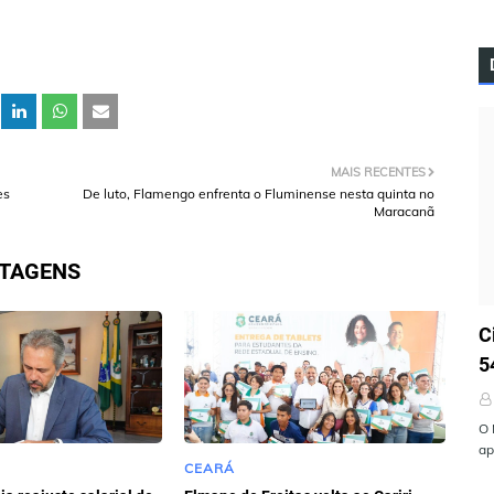
MAIS RECENTES
es
De luto, Flamengo enfrenta o Fluminense nesta quinta no
Maracanã
STAGENS
Ú
C
5
O 
ap
CEARÁ