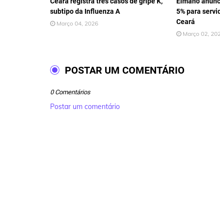
Ceará registra três casos de gripe K,
Elmano anunci
subtipo da Influenza A
5% para servi
Ceará
Março 04, 2026
Março 02, 20
POSTAR UM COMENTÁRIO
0 Comentários
Postar um comentário