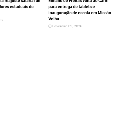
a reajuste salarial de
Elmano de Freitas volta ao Cariri
dores estaduais do
para entrega de tablets e
inauguração de escola em Missão
Velha
26
Fevereiro 09, 2026