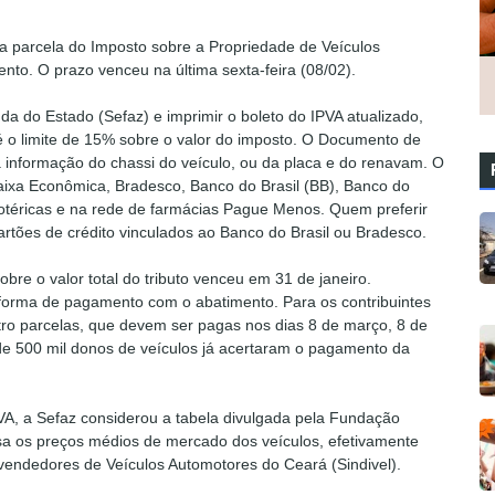
ra parcela do Imposto sobre a Propriedade de Veículos
to. O prazo venceu na última sexta-feira (08/02).
da do Estado (Sefaz) e imprimir o boleto do IPVA atualizado,
é o limite de 15% sobre o valor do imposto. O Documento de
informação do chassi do veículo, ou da placa e do renavam. O
ixa Econômica, Bradesco, Banco do Brasil (BB), Banco do
 lotéricas e na rede de farmácias Pague Menos. Quem preferir
rtões de crédito vinculados ao Banco do Brasil ou Bradesco.
re o valor total do tributo venceu em 31 de janeiro.
forma de pagamento com o abatimento. Para os contribuintes
tro parcelas, que devem ser pagas nos dias 8 de março, 8 de
 de 500 mil donos de veículos já acertaram o pagamento da
VA, a Sefaz considerou a tabela divulgada pela Fundação
sa os preços médios de mercado dos veículos, efetivamente
evendedores de Veículos Automotores do Ceará (Sindivel).