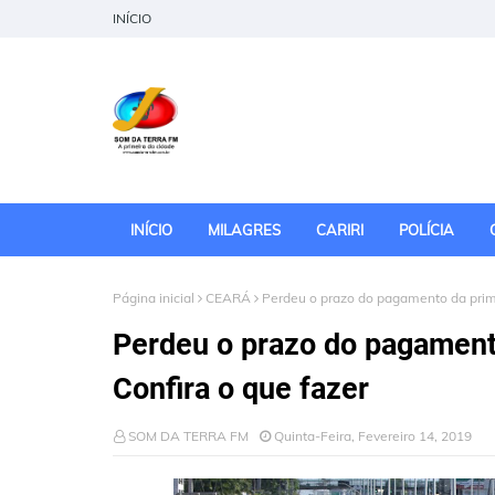
INÍCIO
INÍCIO
MILAGRES
CARIRI
POLÍCIA
Página inicial
CEARÁ
Perdeu o prazo do pagamento da prime
Perdeu o prazo do pagament
Confira o que fazer
SOM DA TERRA FM
Quinta-Feira, Fevereiro 14, 2019