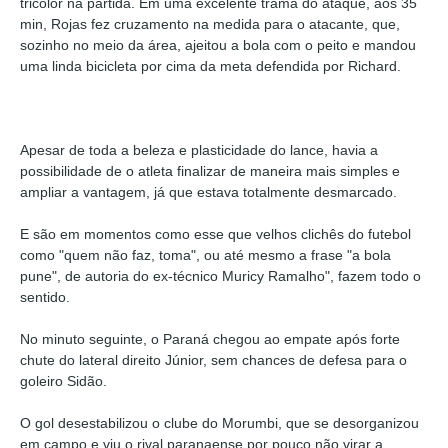
tricolor na partida. Em uma excelente trama do ataque, aos 35
min, Rojas fez cruzamento na medida para o atacante, que,
sozinho no meio da área, ajeitou a bola com o peito e mandou
uma linda bicicleta por cima da meta defendida por Richard.
Apesar de toda a beleza e plasticidade do lance, havia a
possibilidade de o atleta finalizar de maneira mais simples e
ampliar a vantagem, já que estava totalmente desmarcado.
E são em momentos como esse que velhos clichês do futebol
como "quem não faz, toma", ou até mesmo a frase "a bola
pune", de autoria do ex-técnico Muricy Ramalho", fazem todo o
sentido.
No minuto seguinte, o Paraná chegou ao empate após forte
chute do lateral direito Júnior, sem chances de defesa para o
goleiro Sidão.
O gol desestabilizou o clube do Morumbi, que se desorganizou
em campo e viu o rival paranaense por pouco não virar a