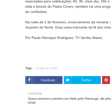
reservados para celebrações: 6h, 9h, meio-dia, 16h 
está o túmulo do Padre Cícero, também há uma progr
de confissões.
Na noite de 2 de fevereiro, encerramento da romaria, 
Juazeiro do Norte. Essa cena marcante da fé dos rom
Por Paulo Henrique Rodrigues, TV Verdes Mares
Tags:
Região do Cariri
Facebook
Twitter
ANTIGOS
‘Quero encerrar a carreira com título pelo Flamengo’, diz Júlio
César