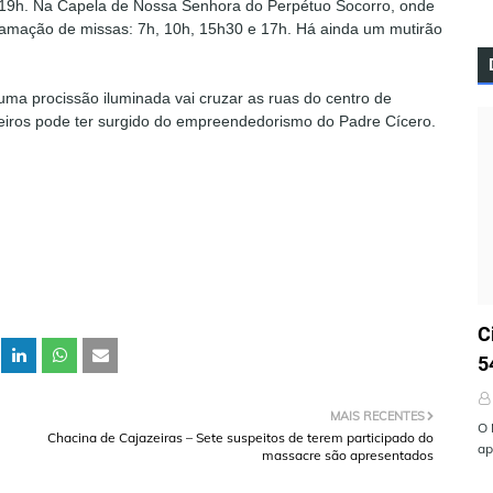
e 19h. Na Capela de Nossa Senhora do Perpétuo Socorro, onde
amação de missas: 7h, 10h, 15h30 e 17h. Há ainda um mutirão
uma procissão iluminada vai cruzar as ruas do centro de
eiros pode ter surgido do empreendedorismo do Padre Cícero.
Ú
C
5
MAIS RECENTES
O 
Chacina de Cajazeiras – Sete suspeitos de terem participado do
ap
massacre são apresentados