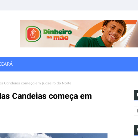
CEARÁ
as Candeias começa em Juazeiro do Norte
das Candeias começa em