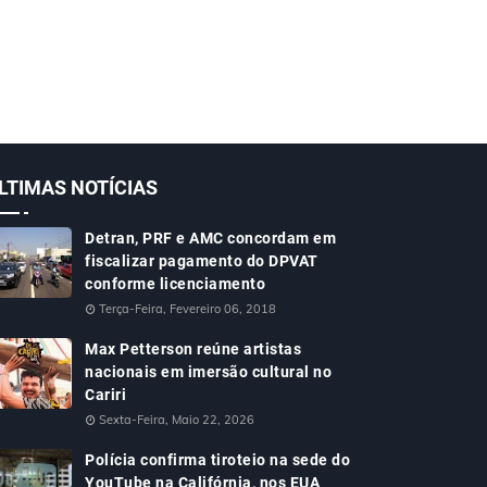
LTIMAS NOTÍCIAS
Detran, PRF e AMC concordam em
fiscalizar pagamento do DPVAT
conforme licenciamento
Terça-Feira, Fevereiro 06, 2018
Max Petterson reúne artistas
nacionais em imersão cultural no
Cariri
Sexta-Feira, Maio 22, 2026
Polícia confirma tiroteio na sede do
YouTube na Califórnia, nos EUA