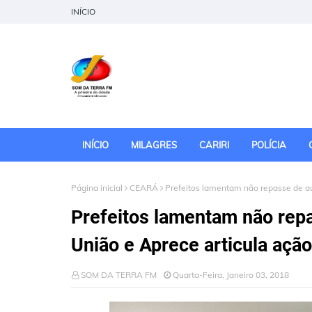
INÍCIO
INÍCIO
MILAGRES
CARIRI
POLÍCIA
Página inicial
CEARÁ
Prefeitos lamentam não repasse de aux
Prefeitos lamentam não repa
União e Aprece articula ação
SOM DA TERRA FM
Quarta-Feira, Janeiro 03, 2018