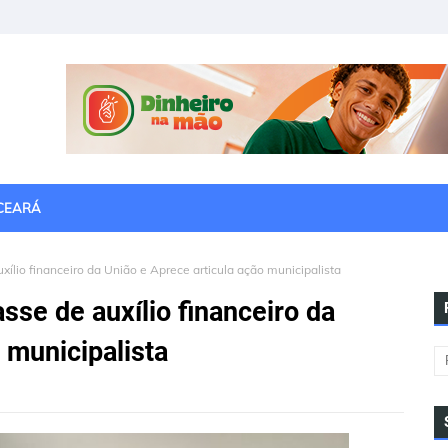
CEARÁ
ílio financeiro da União e Aprece articula ação municipalista
sse de auxílio financeiro da
 municipalista