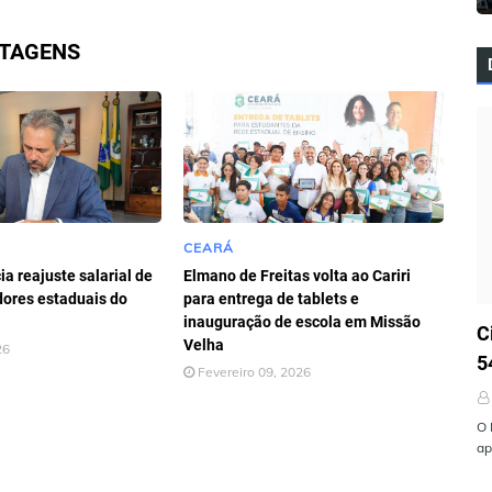
STAGENS
CEARÁ
a reajuste salarial de
Elmano de Freitas volta ao Cariri
dores estaduais do
para entrega de tablets e
Ú
inauguração de escola em Missão
C
Velha
26
5
Fevereiro 09, 2026
O 
ap