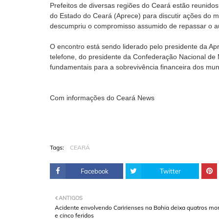
Prefeitos de diversas regiões do Ceará estão reunidos
do Estado do Ceará (Aprece) para discutir ações do m
descumpriu o compromisso assumido de repassar o aux
O encontro está sendo liderado pelo presidente da Ap
telefone, do presidente da Confederação Nacional de M
fundamentais para a sobrevivência financeira dos munic
Com informações do Ceará News
Tags:
CEARÁ
Facebook
Twitter
ANTIGOS
Acidente envolvendo Caririenses na Bahia deixa quatros mo
e cinco feridos