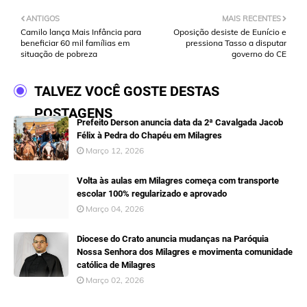
ANTIGOS
MAIS RECENTES
Camilo lança Mais Infância para
Oposição desiste de Eunício e
beneficiar 60 mil famílias em
pressiona Tasso a disputar
situação de pobreza
governo do CE
TALVEZ VOCÊ GOSTE DESTAS
POSTAGENS
Prefeito Derson anuncia data da 2ª Cavalgada Jacob
Félix à Pedra do Chapéu em Milagres
Março 12, 2026
Volta às aulas em Milagres começa com transporte
escolar 100% regularizado e aprovado
Março 04, 2026
Diocese do Crato anuncia mudanças na Paróquia
Nossa Senhora dos Milagres e movimenta comunidade
católica de Milagres
Março 02, 2026