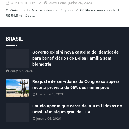
SOM DA TERRA FM
Sexta-Feira, Junho 26, 2020
O Ministério do Desenvolvimento Regional (MDR) liberou novo aporte de
R$ 54,5 milhões …
BRASIL
Governo exigirá nova carteira de identidade
para beneficiários do Bolsa Família sem
biometria
Março 02, 2026
Reajuste de servidores do Congresso supera
receita prevista de 95% dos municípios
Fevereiro 09, 2026
Estudo aponta que cerca de 300 mil idosos no
Brasil têm algum grau de TEA
Janeiro 06, 2026