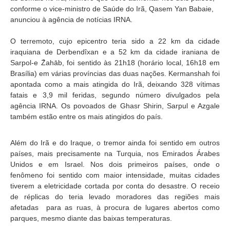
conforme o vice-ministro de Saúde do Irã, Qasem Yan Babaie,
anunciou à agência de notícias IRNA.
O terremoto, cujo epicentro teria sido a 22 km da cidade
iraquiana de Derbendîxan e a 52 km da cidade iraniana de
Sarpol-e Z̄ahāb, foi sentido às 21h18 (horário local, 16h18 em
Brasília) em várias províncias das duas nações. Kermanshah foi
apontada como a mais atingida do Irã, deixando 328 vítimas
fatais e 3,9 mil feridas, segundo número divulgados pela
agência IRNA. Os povoados de Ghasr Shirin, Sarpul e Azgale
também estão entre os mais atingidos do país.
Além do Irã e do Iraque, o tremor ainda foi sentido em outros
países, mais precisamente na Turquia, nos Emirados Árabes
Unidos e em Israel. Nos dois primeiros países, onde o
fenômeno foi sentido com maior intensidade, muitas cidades
tiverem a eletricidade cortada por conta do desastre. O receio
de réplicas do teria levado moradores das regiões mais
afetadas para as ruas, à procura de lugares abertos como
parques, mesmo diante das baixas temperaturas.