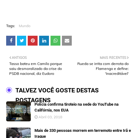
Tags:
Mundo
ANTIGOS
MAIS RECENTES
Tasso bateu em Camilo porque
Rueda se irrita com derrota do
saiu desmoralizado da crise do
Flamengo e define:
PSDB nacional, diz Eudoro
'Inacreditável'
TALVEZ VOCÊ GOSTE DESTAS
POSTAGENS
Polícia confirma tiroteio na sede do YouTube na
Califórnia, nos EUA
Abril 03, 2018
Mais de 330 pessoas morrem em terremoto entre Irã e
Iraque