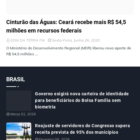
ÚLTIMAS NOTÍCIAS
Cinturão das Águas: Ceará recebe mais R$ 54,5
milhões em recursos federais
SOM DA TERRA FM
Sexta-Feira, Junho 26, 2020
O Ministério do Desenvolvimento Regional (MDR) liberou novo aporte de
R$ 54,5 milhões …
BRASIL
Governo exigirá nova carteira de identidade
para beneficiários do Bolsa Família sem
biometria
Março 02, 2026
Reajuste de servidores do Congresso supera
receita prevista de 95% dos municípios
Fevereiro 09, 2026