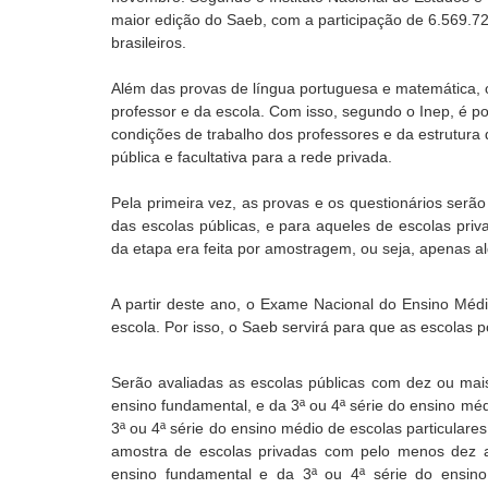
maior edição do Saeb, com a participação de 6.569.72
brasileiros.
Além das provas de língua portuguesa e matemática, o
professor e da escola. Com isso, segundo o Inep, é 
condições de trabalho dos professores e da estrutura 
pública e facultativa para a rede privada.
Pela primeira vez, as provas e os questionários serã
das escolas públicas, e para aqueles de escolas priv
da etapa era feita por amostragem, ou seja, apenas a
A partir deste ano, o Exame Nacional do Ensino Méd
escola. Por isso, o Saeb servirá para que as escola
Serão avaliadas as escolas públicas com dez ou mai
ensino fundamental, e da 3ª ou 4ª série do ensino mé
3ª ou 4ª série do ensino médio de escolas particular
amostra de escolas privadas com pelo menos dez a
ensino fundamental e da 3ª ou 4ª série do ensi