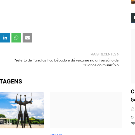
MAIS RECENTES
Prefeito de Tarrafas fica bêbado e dá vexame no aniversário de
30 anos do município
STAGENS
Ú
C
5
O 
ap