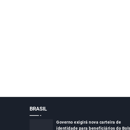
BRASIL
Governo exigirá nova carteira de
identidade para beneficiários do Bol