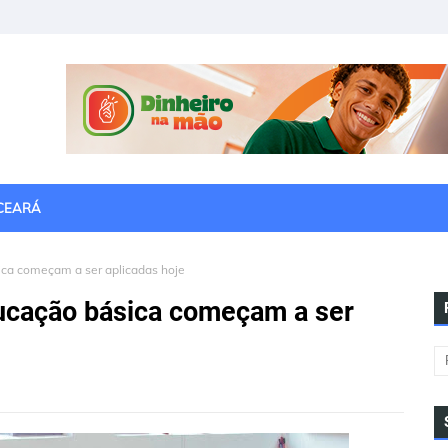
CEARÁ
ica começam a ser aplicadas hoje
ducação básica começam a ser