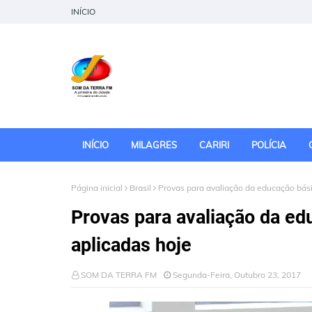
INÍCIO
INÍCIO
MILAGRES
CARIRI
POLÍCIA
Página inicial
Brasil
Provas para avaliação da educação bás
Provas para avaliação da e
aplicadas hoje
SOM DA TERRA FM
Segunda-Feira, Outubro 23, 2017