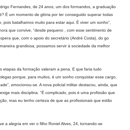
odrigo Fernandes, de 24 anos, um dos formandos, a graduação
né? É um momento de glória por ter conseguido superar todas
, pois batalhamos muito para estar aqui. É viver um sonho”,
emora que convive, “desde pequeno , com esse sentimento de
 espera que, com o apoio do secretário (André Costa), do go
maneira grandiosa, possamos servir à sociedade da melhor
as etapas da formação valeram a pena. E que faria tudo
legas porque, para muitos, é um sonho conquistar esse cargo,
dade”, emocionou-se. A nova policial militar destacou, ainda, que
xige mais disciplina. “É complicado, pois é uma profissão que
ção, mas eu tenho certeza de que as profissionais que estão
 a alegria em ver o filho Roniel Alves, 24, tornando-se