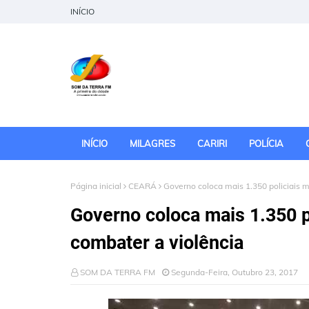
INÍCIO
INÍCIO
MILAGRES
CARIRI
POLÍCIA
Página inicial
CEARÁ
Governo coloca mais 1.350 policiais m
Governo coloca mais 1.350 po
combater a violência
SOM DA TERRA FM
Segunda-Feira, Outubro 23, 2017