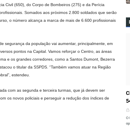
ia Civil (650), do Corpo de Bombeiros (275) e da Perícia
 profissionais. Somados aos próximos 2.800 soldados que serão
curso, o número alcança a marca de mais de 6.600 profissionais
de segurança da população vai aumentar, principalmente, em
versos pontos na Capital. Vamos reforçar o Centro, as áreas
racema e os grandes corredores, como a Santos Dumont, Bezerra
destacou o titular da SSPDS. “Também vamos atuar na Região
bral”, estendeu.
Ú
liada com as segunda e terceira turmas, que já devem ser
C
om os novos policiais e perseguir a redução dos índices de
5
O 
ap