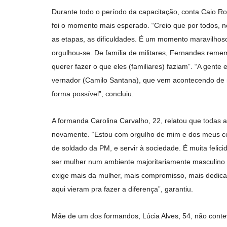
Durante todo o período da capacitação, conta Caio R
foi o momento mais esperado. “Creio que por todos, 
as etapas, as dificuldades. É um momento maravilhoso
orgulhou-se. De família de militares, Fernandes rem
querer fazer o que eles (familiares) faziam”. “A gente
vernador (Camilo Santana), que vem acontecendo de 
forma possível”, concluiu.
A formanda Carolina Carvalho, 22, relatou que todas 
novamente. “Estou com orgulho de mim e dos meus co
de soldado da PM, e servir à sociedade. É muita felici
ser mulher num ambiente majoritariamente masculino e
exige mais da mulher, mais compromisso, mais dedica
aqui vieram pra fazer a diferença”, garantiu.
Mãe de um dos formandos, Lúcia Alves, 54, não conteve