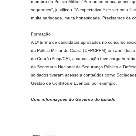
membro da Polícia Militar. “Porque eu nunca pensei qu
segurança”, justificou. “A expectativa é de ver meu f
muita seriedade, muita honestidade. Precisamos de co
Formação
A 1ª turma de candidatos aprovados no concurso inici
da Polícia Militar do Ceará (CFPCPPM) em abril dest
do Ceará (Aesp/CE), a capacitação teve carga horária
da Secretaria Nacional de Segurança Pública e Defesa 
soldados tiveram acesso a conteúdos como Sociedade, 
Gestão de Conflitos e Eventos, por exemplo.
Com informações do Governo do Estado
Tags:
CEARÁ