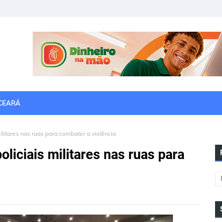
CEARÁ
ilitares nas ruas para combater a violência
liciais militares nas ruas para