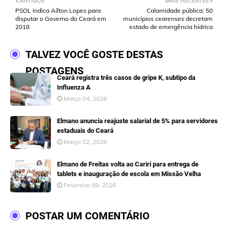
ANTIGOS
MAIS RECENTES
PSOL indica Aílton Lopes para
Calamidade pública: 50
disputar o Governo do Ceará em
municípios cearenses decretam
2018
estado de emergência hídrica
TALVEZ VOCÊ GOSTE DESTAS
POSTAGENS
Ceará registra três casos de gripe K, subtipo da
Influenza A
Março 04, 2026
Elmano anuncia reajuste salarial de 5% para servidores
estaduais do Ceará
Março 02, 2026
Elmano de Freitas volta ao Cariri para entrega de
tablets e inauguração de escola em Missão Velha
Fevereiro 09, 2026
POSTAR UM COMENTÁRIO