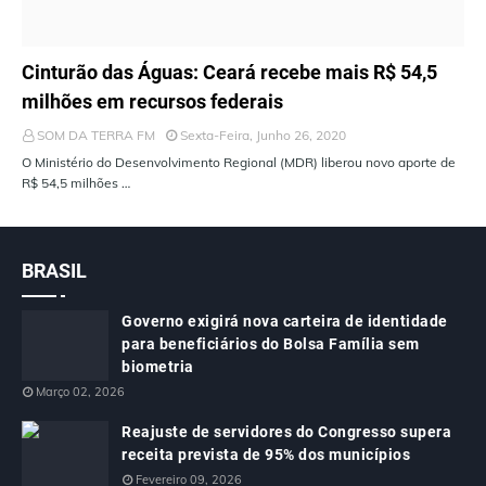
ÚLTIMAS NOTÍCIAS
Cinturão das Águas: Ceará recebe mais R$ 54,5
milhões em recursos federais
SOM DA TERRA FM
Sexta-Feira, Junho 26, 2020
O Ministério do Desenvolvimento Regional (MDR) liberou novo aporte de
R$ 54,5 milhões …
BRASIL
Governo exigirá nova carteira de identidade
para beneficiários do Bolsa Família sem
biometria
Março 02, 2026
Reajuste de servidores do Congresso supera
receita prevista de 95% dos municípios
Fevereiro 09, 2026