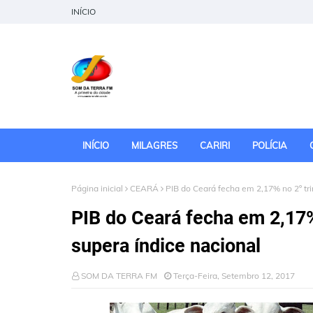
INÍCIO
INÍCIO
MILAGRES
CARIRI
POLÍCIA
Página inicial
CEARÁ
PIB do Ceará fecha em 2,17% no 2º tri
PIB do Ceará fecha em 2,17%
supera índice nacional
SOM DA TERRA FM
Terça-Feira, Setembro 12, 2017