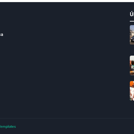
Ú
sa
Templates