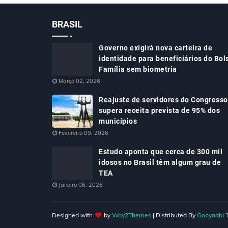
BRASIL
Governo exigirá nova carteira de
identidade para beneficiários do Bol
Família sem biometria
Março 02, 2026
Reajuste de servidores do Congresso
supera receita prevista de 95% dos
municípios
Fevereiro 09, 2026
Estudo aponta que cerca de 300 mil
idosos no Brasil têm algum grau de
TEA
Janeiro 06, 2026
Designed with
by
Way2Themes
| Distributed By
Gooyaabi 