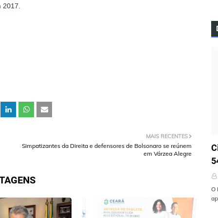
m 2017.
MAIS RECENTES
Ú
Simpatizantes da Direita e defensores de Bolsonaro se reúnem
C
em Várzea Alegre
5
STAGENS
O 
ap