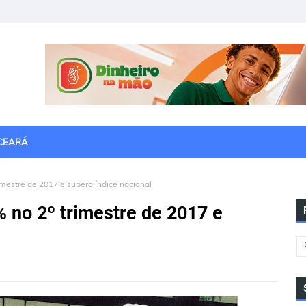
CEARÁ
mestre de 2017 e supera índice nacional
 no 2º trimestre de 2017 e