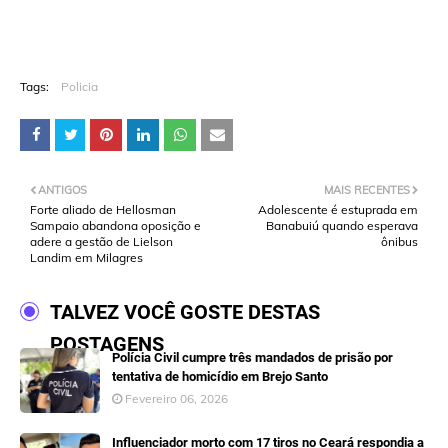
Tags:
Policia
ANTIGOS
MAIS RECENTES
Forte aliado de Hellosman
Adolescente é estuprada em
Sampaio abandona oposição e
Banabuiú quando esperava
adere a gestão de Lielson
ônibus
Landim em Milagres
TALVEZ VOCÊ GOSTE DESTAS
POSTAGENS
Polícia Civil cumpre três mandados de prisão por
tentativa de homicídio em Brejo Santo
Fevereiro 06, 2026
Influenciador morto com 17 tiros no Ceará respondia a