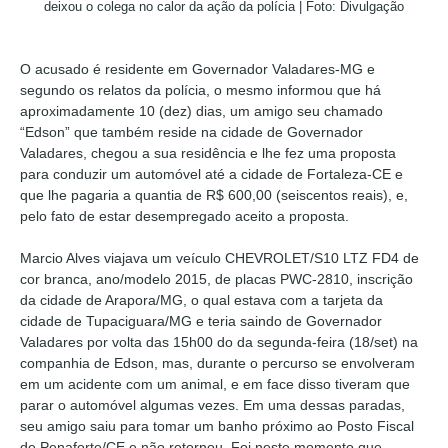
deixou o colega no calor da ação da polícia | Foto: Divulgação
O acusado é residente em Governador Valadares-MG e
segundo os relatos da polícia, o mesmo informou que há
aproximadamente 10 (dez) dias, um amigo seu chamado
“Edson” que também reside na cidade de Governador
Valadares, chegou a sua residência e lhe fez uma proposta
para conduzir um automóvel até a cidade de Fortaleza-CE e
que lhe pagaria a quantia de R$ 600,00 (seiscentos reais), e,
pelo fato de estar desempregado aceito a proposta.
Marcio Alves viajava um veículo CHEVROLET/S10 LTZ FD4 de
cor branca, ano/modelo 2015, de placas PWC-2810, inscrição
da cidade de Arapora/MG, o qual estava com a tarjeta da
cidade de Tupaciguara/MG e teria saindo de Governador
Valadares por volta das 15h00 do da segunda-feira (18/set) na
companhia de Edson, mas, durante o percurso se envolveram
em um acidente com um animal, e em face disso tiveram que
parar o automóvel algumas vezes. Em uma dessas paradas,
seu amigo saiu para tomar um banho próximo ao Posto Fiscal
de Penaforte/CE e não retornou. Foi neste momento que