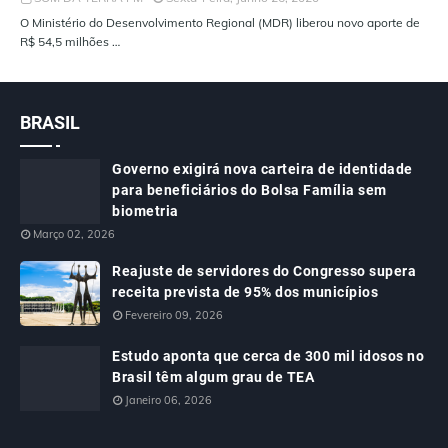
O Ministério do Desenvolvimento Regional (MDR) liberou novo aporte de
R$ 54,5 milhões …
BRASIL
Governo exigirá nova carteira de identidade
para beneficiários do Bolsa Família sem
biometria
Março 02, 2026
Reajuste de servidores do Congresso supera
receita prevista de 95% dos municípios
Fevereiro 09, 2026
Estudo aponta que cerca de 300 mil idosos no
Brasil têm algum grau de TEA
Janeiro 06, 2026