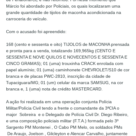
Márcio foi abordado por Policiais, os quais localizaram uma
grande quantidade de tijolos de maconha acondicionada na
carroceria do veículo.
Com o acusado foi apreendido:
168 (cento e sessenta e oito) TIJOLOS de MACONHA prensada
e pronta para a venda, totalizando 169,965kg (CENTO E
SESSENTA E NOVE QUILOS E NOVECENTOS E SESSENTA E
CINCO GRAMAS); 01 (uma) trouxinha CRACK enrolada com
papel alumínio; 01 (uma) caminhonete CHEVROLET/S10 de cor
branca e de placas PWC-2810, inscrição da cidade de
Tupaciguara/MG; 01 (um) celular da marca SAMSUG, na cor
branca e, 1 (uma) nota de crédito MASTERCARD.
A ação foi realizada em uma operação conjunta Polícia
Militar/Polícia Civil tendo a frente o comandante da 3ªCIA o
major Sobreira e o Delegado de Polícia Civil Dr. Diego Ribeiro,
e uma composição policiais militar (F.T.A.) formada pelo 3º
Sargento PM Montenei , O Cabo PM Melo, os soldados PMs
De Araujo, Joelson , Gilcleyton e Alencar Carvalho, juntamente