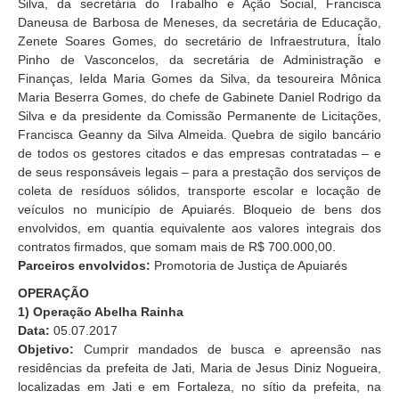
Silva, da secretária do Trabalho e Ação Social, Francisca
Daneusa de Barbosa de Meneses, da secretária de Educação,
Zenete Soares Gomes, do secretário de Infraestrutura, Ítalo
Pinho de Vasconcelos, da secretária de Administração e
Finanças, Ielda Maria Gomes da Silva, da tesoureira Mônica
Maria Beserra Gomes, do chefe de Gabinete Daniel Rodrigo da
Silva e da presidente da Comissão Permanente de Licitações,
Francisca Geanny da Silva Almeida. Quebra de sigilo bancário
de todos os gestores citados e das empresas contratadas – e
de seus responsáveis legais – para a prestação dos serviços de
coleta de resíduos sólidos, transporte escolar e locação de
veículos no município de Apuiarés. Bloqueio de bens dos
envolvidos, em quantia equivalente aos valores integrais dos
contratos firmados, que somam mais de R$ 700.000,00.
Parceiros envolvidos:
Promotoria de Justiça de Apuiarés
OPERAÇÃO
1) Operação Abelha Rainha
Data:
05.07.2017
Objetivo:
Cumprir mandados de busca e apreensão nas
residências da prefeita de Jati, Maria de Jesus Diniz Nogueira,
localizadas em Jati e em Fortaleza, no sítio da prefeita, na