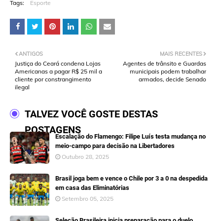
Tags:
Esporte
ANTIGOS
MAIS RECENTES
Justiça do Ceará condena Lojas
Agentes de trânsito e Guardas
Americanas a pagar R$ 25 mil a
municipais podem trabalhar
cliente por constrangimento
armados, decide Senado
ilegal
TALVEZ VOCÊ GOSTE DESTAS
POSTAGENS
Escalação do Flamengo: Filipe Luís testa mudança no
meio-campo para decisão na Libertadores
Outubro 28, 2025
Brasil joga bem e vence o Chile por 3 a 0 na despedida
em casa das Eliminatórias
Setembro 05, 2025
Seleção Brasileira inicia preparação para o duelo