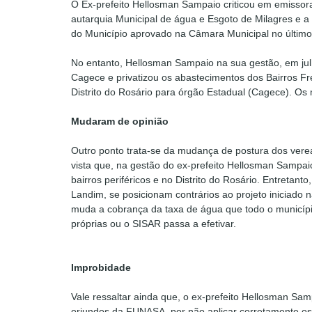
O Ex-prefeito Hellosman Sampaio criticou em emissora d
autarquia Municipal de água e Esgoto de Milagres e 
do Município aprovado na Câmara Municipal no último
No entanto, Hellosman Sampaio na sua gestão, em ju
Cagece e privatizou os abastecimentos dos Bairros Fr
Distrito do Rosário para órgão Estadual (Cagece). O
Mudaram de opinião
Outro ponto trata-se da mudança de postura dos vere
vista que, na gestão do ex-prefeito Hellosman Sampai
bairros periféricos e no Distrito do Rosário. Entretan
Landim, se posicionam contrários ao projeto iniciado
muda a cobrança da taxa de água que todo o municíp
próprias ou o SISAR passa a efetivar.
Improbidade
Vale ressaltar ainda que, o ex-prefeito Hellosman Sa
oriundos da FUNASA, por não aplicar corretamente os