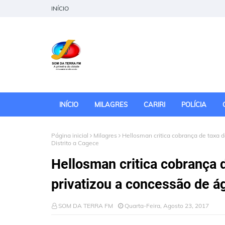
INÍCIO
INÍCIO
MILAGRES
CARIRI
POLÍCIA
Página inicial
Milagres
Hellosman critica cobrança de taxa 
Distrito a Cagece
Hellosman critica cobrança 
privatizou a concessão de á
SOM DA TERRA FM
Quarta-Feira, Agosto 23, 2017