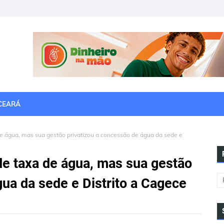
CEARÁ
de água, mas sua gestão privatizou a concessão de água da sede e
de taxa de água, mas sua gestão
gua da sede e Distrito a Cagece