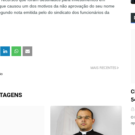
o que causou um dos motivos da não aprovação do seu nome
gundo nota emitida pelo do sindicato dos funcionários da
MAIS RECENTES
ão
Ú
C
STAGENS
5
O 
ap