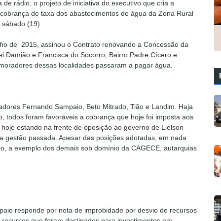
e rádio, o projeto de iniciativa do executivo que cria a
a cobrança de taxa dos abastecimentos de água da Zona Rural
 sábado (19).
lho de 2015, assinou o Contrato renovando a Concessão da
ei Damião e Francisca do Socorro, Bairro Padre Cícero e
s moradores dessas localidades passaram a pagar água.
adores Fernando Sampaio, Beto Mitrado, Tião e Landim. Haja
o, todos foram favoráveis a cobrança que hoje foi imposta aos
to, hoje estando na frente de oposição ao governo de Lielson
 na gestão passada. Apesar das posições adotadas, em nada
io, a exemplo dos demais sob domínio da CAGECE, autarquias
mpaio responde por nota de improbidade por desvio de recursos
 recursos que foram destinados para investimentos em