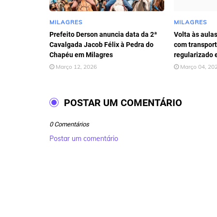
MILAGRES
MILAGRES
Prefeito Derson anuncia data da 2ª
Volta às aula
Cavalgada Jacob Félix à Pedra do
com transport
Chapéu em Milagres
regularizado 
Março 12, 2026
Março 04, 20
POSTAR UM COMENTÁRIO
0 Comentários
Postar um comentário