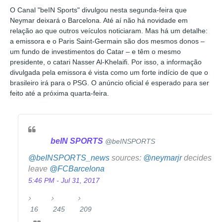
O Canal "beIN Sports" divulgou nesta segunda-feira que
Neymar deixará o Barcelona. Até aí não há novidade em
relação ao que outros veículos noticiaram. Mas há um detalhe:
a emissora e o Paris Saint-Germain são dos mesmos donos –
um fundo de investimentos do Catar – e têm o mesmo
presidente, o catari Nasser Al-Khelaifi. Por isso, a informação
divulgada pela emissora é vista como um forte indício de que o
brasileiro irá para o PSG. O anúncio oficial é esperado para ser
feito até a próxima quarta-feira.
beIN SPORTS
✔
@beINSPORTS
@
beINSPORTS_news
sources:
@
neymarjr
decides to
leave
@
FCBarcelona
5:46 PM - Jul 31, 2017
16
245
209
1
2
2
6
4
0