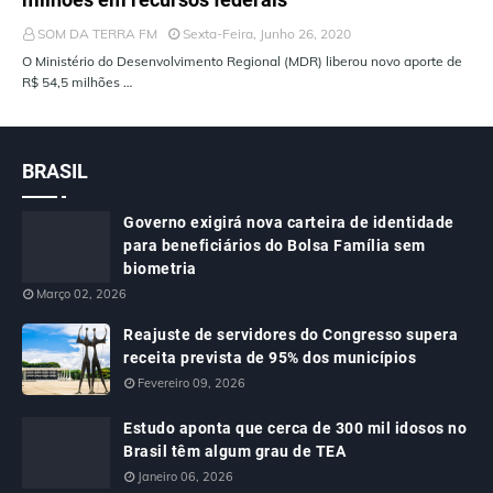
SOM DA TERRA FM
Sexta-Feira, Junho 26, 2020
O Ministério do Desenvolvimento Regional (MDR) liberou novo aporte de
R$ 54,5 milhões …
BRASIL
Governo exigirá nova carteira de identidade
para beneficiários do Bolsa Família sem
biometria
Março 02, 2026
Reajuste de servidores do Congresso supera
receita prevista de 95% dos municípios
Fevereiro 09, 2026
Estudo aponta que cerca de 300 mil idosos no
Brasil têm algum grau de TEA
Janeiro 06, 2026