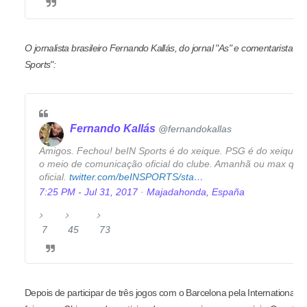
R
5
9
e
R
l
O jornalista brasileiro Fernando Kallás, do jornal "As" e comentarista
p
e
i
Sports":
l
t
k
i
w
e
e
e
s
s
e
Fernando Kallás
✔
@fernandokallas
t
s
Amigos. Fechou! beIN Sports é do xeique. PSG é do xeique t
o meio de comunicação oficial do clube. Amanhã ou
max quar
oficial.
h
twitter.com/beINSPORTS/sta
t
…
t
u
7:25 PM - Jul 31, 2017
·
Majadahonda, España
t
s
p
/
s
8
7
7
45
4
73
7
:
9
R
5
3
/
2
e
R
l
/
1
p
e
i
2
l
t
k
Depois de participar de três jogos com o Barcelona pela Internationa
4
i
w
e