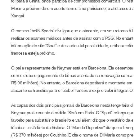
3
foi para a China, onde participa de compromissos comerciais. O resta
e
e
s
1
Mesmo próximo de um acerto com o time parisiense, o atleta usou a c
s
e
7
Xangai.
t
4
s
0
3
O mesmo “beIN Sports” divulgou que o atacante, em seu retorno à Euro
7
realizar os exames médicos antes de assinar com o PSG. No entanto, 
9
informação do site “Goal” e descartou tal possibilidade, embora refor
5
4
francesa esteja próximo.
5
8
O pai e representante de Neymar está em Barcelona. Ele desembarcou
com o clube o pagamento do bônus acordado na renovação com a equipe
R$ 96 milhões). No entanto, o Barcelona depositará o montante em juíz
atacante se transfira para o futebol francês e exija o valor integral. O v
As capas dos dois principais jornais de Barcelona nesta terça-feira de
Neymar praticamente decidido. Será em Paris. O “Sport” reforça que o 
favorito para substituir o brasileiro e vai além: diz que o vestiário da e
técnica – está farto da história. O "Mundo Deportivo" diz que o Liverpo
(R$ 370 milhões) por Coutinho. E cita o nome de Di María como prefer