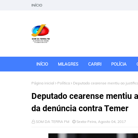
INÍCIO
INÍCIO
MILAGRES
CARIRI
POLÍCIA
Página inicial
Política
Deputado cearense mentiu ao justific
Deputado cearense mentiu ao
da denúncia contra Temer
SOM DA TERRA FM
Sexta-Feira, Agosto 04, 2017