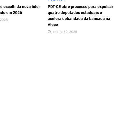
é escolhida nova líder
PDT-CE abre processo para expulsar
ado em 2026
quatro deputados estaduais e
acelera debandada da bancada na
 2026
Alece
Janeiro 30, 2026