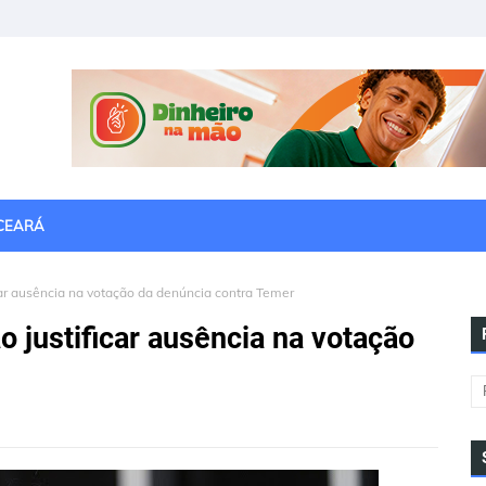
CEARÁ
ar ausência na votação da denúncia contra Temer
 justificar ausência na votação