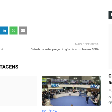
MAIS RECENTES
“fé
Petrobras sobe preço do gás de cozinha em 6,9%
STAGENS
Ú
C
5
O 
ap
POLÍTICA