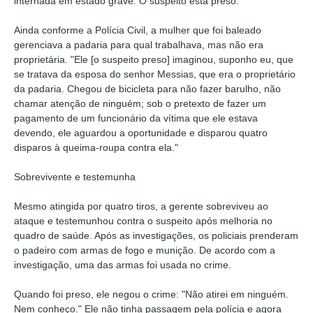
internada em estado grave. O suspeito está preso.
Ainda conforme a Polícia Civil, a mulher que foi baleado
gerenciava a padaria para qual trabalhava, mas não era
proprietária. "Ele [o suspeito preso] imaginou, suponho eu, que
se tratava da esposa do senhor Messias, que era o proprietário
da padaria. Chegou de bicicleta para não fazer barulho, não
chamar atenção de ninguém; sob o pretexto de fazer um
pagamento de um funcionário da vítima que ele estava
devendo, ele aguardou a oportunidade e disparou quatro
disparos à queima-roupa contra ela."
Sobrevivente e testemunha
Mesmo atingida por quatro tiros, a gerente sobreviveu ao
ataque e testemunhou contra o suspeito após melhoria no
quadro de saúde. Após as investigações, os policiais prenderam
o padeiro com armas de fogo e munição. De acordo com a
investigação, uma das armas foi usada no crime.
Quando foi preso, ele negou o crime: "Não atirei em ninguém.
Nem conheço." Ele não tinha passagem pela polícia e agora