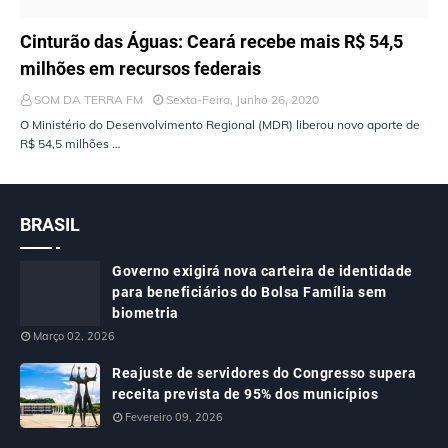
ÚLTIMAS NOTÍCIAS
Cinturão das Águas: Ceará recebe mais R$ 54,5
milhões em recursos federais
SOM DA TERRA FM
Sexta-Feira, Junho 26, 2020
O Ministério do Desenvolvimento Regional (MDR) liberou novo aporte de
R$ 54,5 milhões …
BRASIL
Governo exigirá nova carteira de identidade
para beneficiários do Bolsa Família sem
biometria
Março 02, 2026
Reajuste de servidores do Congresso supera
receita prevista de 95% dos municípios
Fevereiro 09, 2026