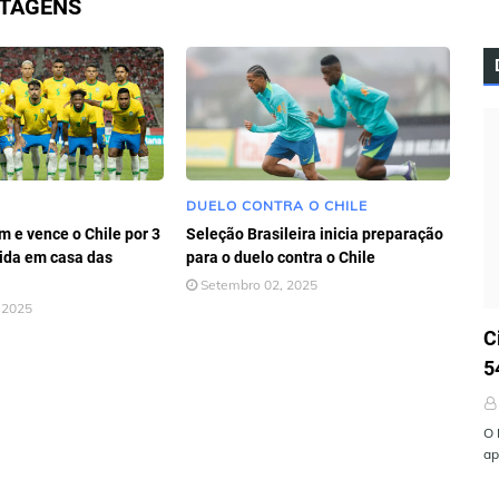
STAGENS
DUELO CONTRA O CHILE
m e vence o Chile por 3
Seleção Brasileira inicia preparação
ida em casa das
para o duelo contra o Chile
Setembro 02, 2025
 2025
Ú
C
5
O 
ap