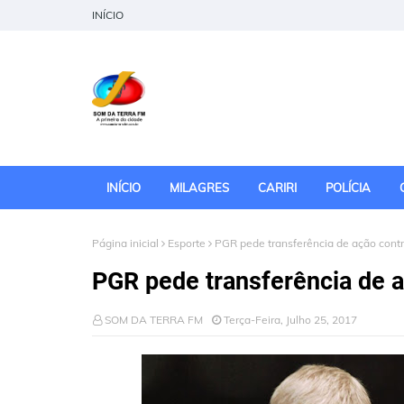
INÍCIO
INÍCIO
MILAGRES
CARIRI
POLÍCIA
Página inicial
Esporte
PGR pede transferência de ação contra
PGR pede transferência de aç
SOM DA TERRA FM
Terça-Feira, Julho 25, 2017