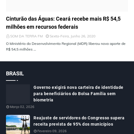
ÚLTIMAS NOTÍCIAS
Cinturão das Águas: Ceará recebe mais R$ 54,5
milhões em recursos federais
SOM DA TERRA FM
Sexta-Feira, Junho 26, 2020
O Ministério do Desenvolvimento Regional (MDR) liberou novo aporte de
R$ 54,5 milhões …
BRASIL
Governo exigirá nova carteira de identidade
para beneficiários do Bolsa Família sem
biometria
Março 02, 2026
Reajuste de servidores do Congresso supera
receita prevista de 95% dos municípios
Fevereiro 09, 2026