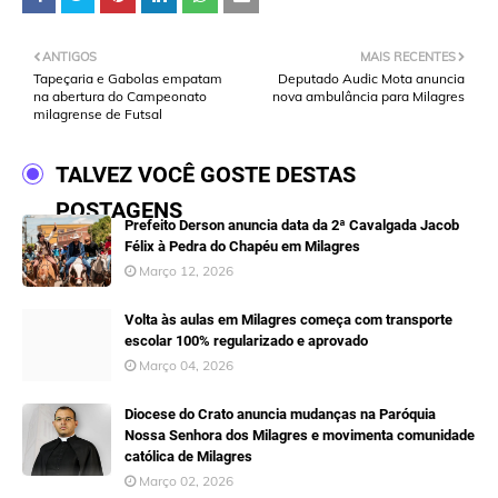
ANTIGOS
MAIS RECENTES
Tapeçaria e Gabolas empatam
Deputado Audic Mota anuncia
na abertura do Campeonato
nova ambulância para Milagres
milagrense de Futsal
TALVEZ VOCÊ GOSTE DESTAS
POSTAGENS
Prefeito Derson anuncia data da 2ª Cavalgada Jacob
Félix à Pedra do Chapéu em Milagres
Março 12, 2026
Volta às aulas em Milagres começa com transporte
escolar 100% regularizado e aprovado
Março 04, 2026
Diocese do Crato anuncia mudanças na Paróquia
Nossa Senhora dos Milagres e movimenta comunidade
católica de Milagres
Março 02, 2026