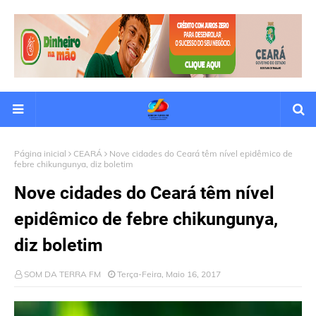
Página inicial
CEARÁ
Nove cidades do Ceará têm nível epidêmico de
febre chikungunya, diz boletim
Nove cidades do Ceará têm nível
epidêmico de febre chikungunya,
diz boletim
SOM DA TERRA FM
Terça-Feira, Maio 16, 2017