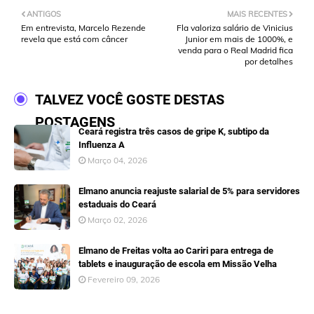
ANTIGOS
MAIS RECENTES
Em entrevista, Marcelo Rezende
Fla valoriza salário de Vinicius
revela que está com câncer
Junior em mais de 1000%, e
venda para o Real Madrid fica
por detalhes
TALVEZ VOCÊ GOSTE DESTAS
POSTAGENS
Ceará registra três casos de gripe K, subtipo da
Influenza A
Março 04, 2026
Elmano anuncia reajuste salarial de 5% para servidores
estaduais do Ceará
Março 02, 2026
Elmano de Freitas volta ao Cariri para entrega de
tablets e inauguração de escola em Missão Velha
Fevereiro 09, 2026