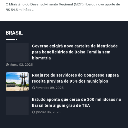
O Ministério do Desenvolvimento Regional (MDR) liberou novo aporte de
R$ 54,5 milhões …
BRASIL
Governo exigirá nova carteira de identidade
para beneficiários do Bolsa Família sem
biometria
Março 02, 2026
Reajuste de servidores do Congresso supera
receita prevista de 95% dos municípios
Fevereiro 09, 2026
Estudo aponta que cerca de 300 mil idosos no
Brasil têm algum grau de TEA
Janeiro 06, 2026