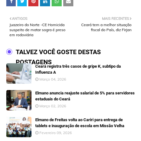
ANTIGOS
MAIS RECENTES
Juazeiro do Norte -CE Homicida
Ceará tem a melhor situação
suspeito de matar sogra é preso
fiscal do País, diz Firjan
em rodoviária
TALVEZ VOCÊ GOSTE DESTAS
POSTAGENS
Ceará registra três casos de gripe K, subtipo da
Influenza A
Março 04, 2026
Elmano anuncia reajuste salarial de 5% para servidores
estaduais do Ceará
Março 02, 2026
Elmano de Freitas volta ao Cariri para entrega de
tablets e inauguração de escola em Missão Velha
Fevereiro 09, 2026