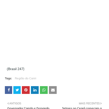
)
(Brasil 247
Tags:
Região do Cariri
ANTIGOS
MAIS RECENTES
Governador Camilo e Fernando
Setores no Ceará começam a